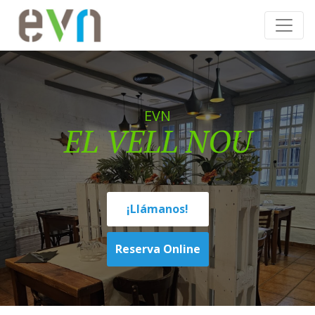
EVN
EL VELL NOU
¡Llámanos!
Reserva Online